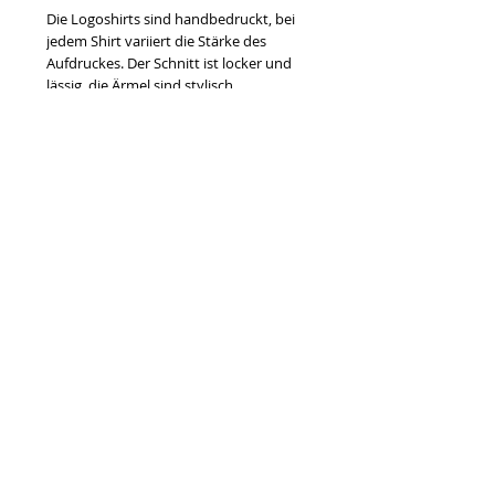
Die Logoshirts sind handbedruckt, bei
jedem Shirt variiert die Stärke des
Aufdruckes. Der Schnitt ist locker und
lässig, die Ärmel sind stylisch
umgebogen.
Fair Wear | Handmade with Love.
---
The logo shirts are hand-printed - thus
the print intensity on individual shirts
varies. The style is casual and slack and
the sleeves are folded over.
Fair Wear | Handmade with Love.
Info:
Produkt: Logoshirt
Farbe: schwarz, hellgrau, anthrazit
Material: 100% Baumwolle
Größe: S, M, L
---