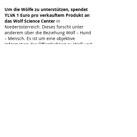
Um die Wölfe zu unterstützen, spendet
YLVA 1 Euro pro verkauftem Produkt an
das Wolf Science Center
in
Niederösterreich. Dieses forscht unter
anderem über die Beziehung Wolf – Hund
– Mensch. Es ist um eine objektive
Information der Öffentlichkeit zu Wolf und
Hund, sowie um eine artgerechte
Tierhaltung bemüht. Das Wolf Science
Center arbeitet eng mit der Universität
Wien und der Veterinärmedizinischen
Universität Wien zusammen.
Im wunderschönen Wildpark sind mehrere
Rudel von Kanadischen Grauwölfen (Canis
lupus occidentalis) und Mischlingshunden
beheimatet.
Fotos von unserem Besuch im Wolf
Science Center auf:
www.facebook.com/YLVA.fashion
Mehr zum Wolf Science Center auf:
www.wolfscience.at