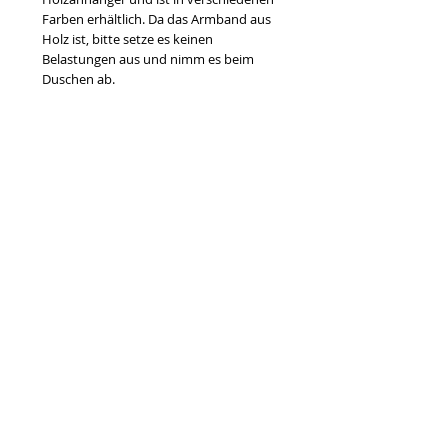
Farben erhältlich. Da das Armband aus
Holz ist, bitte setze es keinen
Belastungen aus und nimm es beim
Duschen ab.
Made in Vienna | Handmade with Love
---
This YLVA bracelet consists of a
polyester strap of adjustable width with
on both sides engraved wooden
pendant and is available in different
colors. Please wear the bracelet with
care and take it off, while you're having
a shower.
Made in Vienna | Handmade with Love
Info:
Produkt: Armband
Kollektion: "ALPHA"